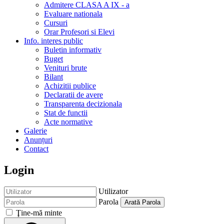
Admitere CLASA A IX - a
Evaluare nationala
Cursuri
Orar Profesori si Elevi
Info. interes public
Buletin informativ
Buget
Venituri brute
Bilant
Achizitii publice
Declaratii de avere
Transparenta decizionala
Stat de functii
Acte normative
Galerie
Anunțuri
Contact
Login
Utilizator
Parola
Arată Parola
Ţine-mă minte