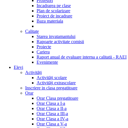
Profesori
Incadrarea pe clase
Plan de scolarizare
Proiect de incadrare
Baza materiala
Calitate
Starea invatamantului
Rapoarte activitate comisii
Proiecte
Cariera
Raport anual de evaluare interna a calitatii - RAEI
Evenimente
Elevi
Activități
Activități scolare
Activități extrascolare
Inscriere in clasa pregatitoare
Orar
Orar Clasa pregatitoare
Orar Clasa a I-a
Orar Clasa a II-a
Orar Clasa a III-a
Orar Clasa a IV-a
Orar Clasa a V-a