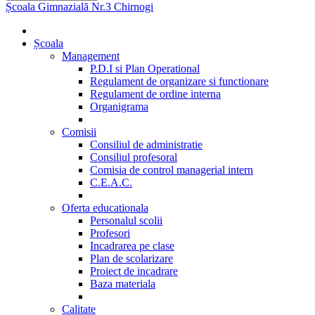
Școala Gimnazială Nr.3 Chirnogi
Școala
Management
P.D.I si Plan Operational
Regulament de organizare si functionare
Regulament de ordine interna
Organigrama
Comisii
Consiliul de administratie
Consiliul profesoral
Comisia de control managerial intern
C.E.A.C.
Oferta educationala
Personalul scolii
Profesori
Incadrarea pe clase
Plan de scolarizare
Proiect de incadrare
Baza materiala
Calitate