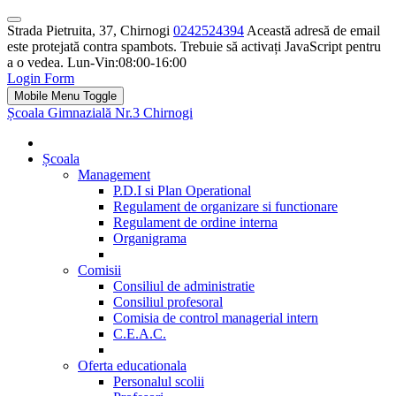
Strada Pietruita, 37, Chirnogi
0242524394
Această adresă de email
este protejată contra spambots. Trebuie să activați JavaScript pentru
a o vedea.
Lun-Vin:08:00-16:00
Login Form
Mobile Menu Toggle
Școala Gimnazială Nr.3 Chirnogi
Școala
Management
P.D.I si Plan Operational
Regulament de organizare si functionare
Regulament de ordine interna
Organigrama
Comisii
Consiliul de administratie
Consiliul profesoral
Comisia de control managerial intern
C.E.A.C.
Oferta educationala
Personalul scolii