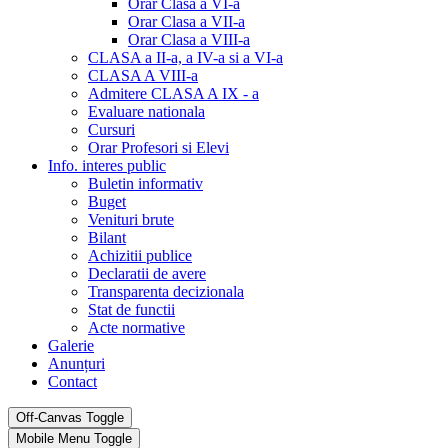
Orar Clasa a VI-a
Orar Clasa a VII-a
Orar Clasa a VIII-a
CLASA a II-a, a IV-a si a VI-a
CLASA A VIII-a
Admitere CLASA A IX - a
Evaluare nationala
Cursuri
Orar Profesori si Elevi
Info. interes public
Buletin informativ
Buget
Venituri brute
Bilant
Achizitii publice
Declaratii de avere
Transparenta decizionala
Stat de functii
Acte normative
Galerie
Anunțuri
Contact
Off-Canvas Toggle
Mobile Menu Toggle