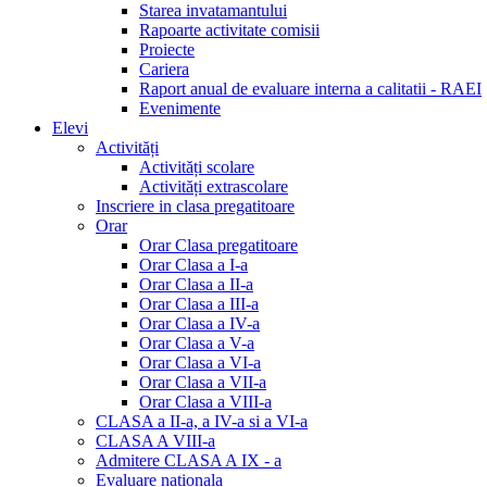
Starea invatamantului
Rapoarte activitate comisii
Proiecte
Cariera
Raport anual de evaluare interna a calitatii - RAEI
Evenimente
Elevi
Activități
Activități scolare
Activități extrascolare
Inscriere in clasa pregatitoare
Orar
Orar Clasa pregatitoare
Orar Clasa a I-a
Orar Clasa a II-a
Orar Clasa a III-a
Orar Clasa a IV-a
Orar Clasa a V-a
Orar Clasa a VI-a
Orar Clasa a VII-a
Orar Clasa a VIII-a
CLASA a II-a, a IV-a si a VI-a
CLASA A VIII-a
Admitere CLASA A IX - a
Evaluare nationala