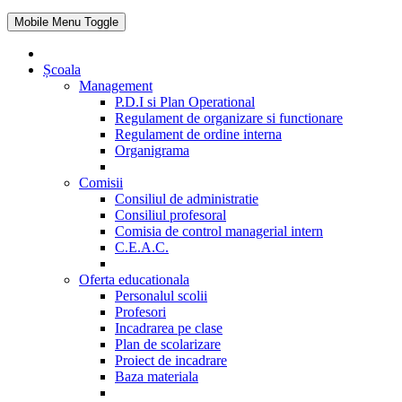
Mobile Menu Toggle
Școala
Management
P.D.I si Plan Operational
Regulament de organizare si functionare
Regulament de ordine interna
Organigrama
Comisii
Consiliul de administratie
Consiliul profesoral
Comisia de control managerial intern
C.E.A.C.
Oferta educationala
Personalul scolii
Profesori
Incadrarea pe clase
Plan de scolarizare
Proiect de incadrare
Baza materiala