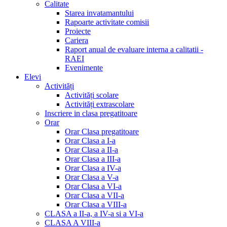
Calitate
Starea invatamantului
Rapoarte activitate comisii
Proiecte
Cariera
Raport anual de evaluare interna a calitatii -
RAEI
Evenimente
Elevi
Activități
Activități scolare
Activități extrascolare
Inscriere in clasa pregatitoare
Orar
Orar Clasa pregatitoare
Orar Clasa a I-a
Orar Clasa a II-a
Orar Clasa a III-a
Orar Clasa a IV-a
Orar Clasa a V-a
Orar Clasa a VI-a
Orar Clasa a VII-a
Orar Clasa a VIII-a
CLASA a II-a, a IV-a si a VI-a
CLASA A VIII-a