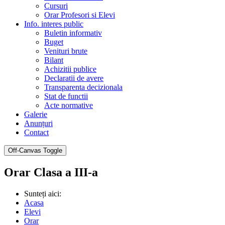
Cursuri
Orar Profesori si Elevi
Info. interes public
Buletin informativ
Buget
Venituri brute
Bilant
Achizitii publice
Declaratii de avere
Transparenta decizionala
Stat de functii
Acte normative
Galerie
Anunțuri
Contact
Off-Canvas Toggle
Orar Clasa a III-a
Sunteți aici:
Acasa
Elevi
Orar