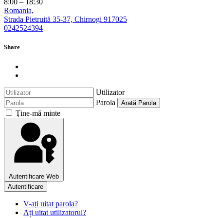
8:00 – 18:30
Romania,
Strada Pietruită 35-37, Chirnogi 917025
0242524394
Share
Utilizator
Parola
Arată Parola
Ţine-mă minte
Autentificare Web
Autentificare
V-ați uitat parola?
Ați uitat utilizatorul?