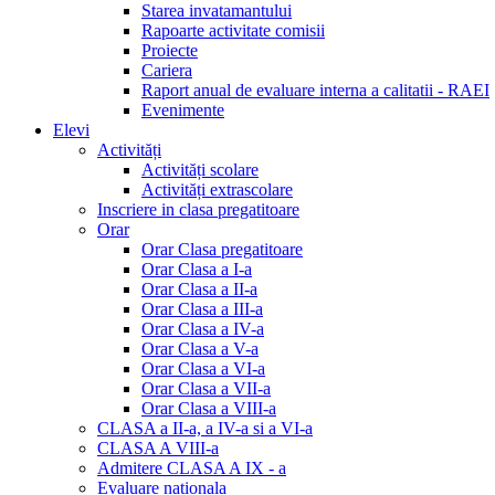
Starea invatamantului
Rapoarte activitate comisii
Proiecte
Cariera
Raport anual de evaluare interna a calitatii - RAEI
Evenimente
Elevi
Activități
Activități scolare
Activități extrascolare
Inscriere in clasa pregatitoare
Orar
Orar Clasa pregatitoare
Orar Clasa a I-a
Orar Clasa a II-a
Orar Clasa a III-a
Orar Clasa a IV-a
Orar Clasa a V-a
Orar Clasa a VI-a
Orar Clasa a VII-a
Orar Clasa a VIII-a
CLASA a II-a, a IV-a si a VI-a
CLASA A VIII-a
Admitere CLASA A IX - a
Evaluare nationala