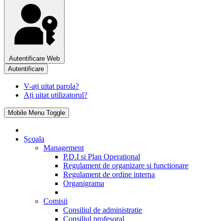
Autentificare Web
Autentificare
V-ați uitat parola?
Ați uitat utilizatorul?
Mobile Menu Toggle
Școala
Management
P.D.I si Plan Operational
Regulament de organizare si functionare
Regulament de ordine interna
Organigrama
Comisii
Consiliul de administratie
Consiliul profesoral