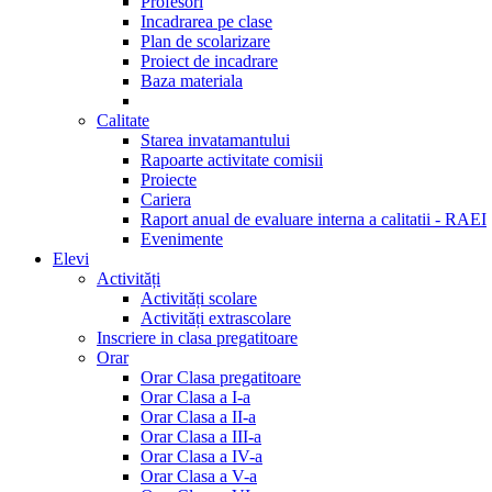
Profesori
Incadrarea pe clase
Plan de scolarizare
Proiect de incadrare
Baza materiala
Calitate
Starea invatamantului
Rapoarte activitate comisii
Proiecte
Cariera
Raport anual de evaluare interna a calitatii - RAEI
Evenimente
Elevi
Activități
Activități scolare
Activități extrascolare
Inscriere in clasa pregatitoare
Orar
Orar Clasa pregatitoare
Orar Clasa a I-a
Orar Clasa a II-a
Orar Clasa a III-a
Orar Clasa a IV-a
Orar Clasa a V-a