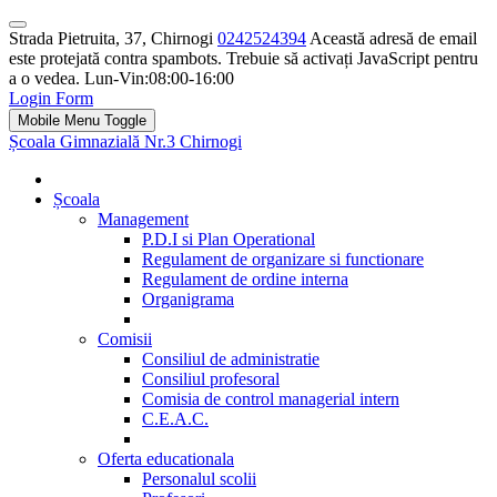
Strada Pietruita, 37, Chirnogi
0242524394
Această adresă de email
este protejată contra spambots. Trebuie să activați JavaScript pentru
a o vedea.
Lun-Vin:08:00-16:00
Login Form
Mobile Menu Toggle
Școala Gimnazială Nr.3 Chirnogi
Școala
Management
P.D.I si Plan Operational
Regulament de organizare si functionare
Regulament de ordine interna
Organigrama
Comisii
Consiliul de administratie
Consiliul profesoral
Comisia de control managerial intern
C.E.A.C.
Oferta educationala
Personalul scolii