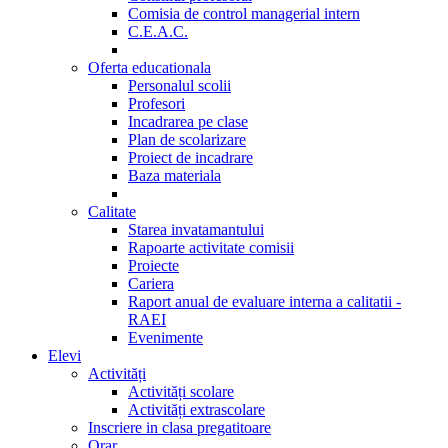
Comisia de control managerial intern
C.E.A.C.
Oferta educationala
Personalul scolii
Profesori
Incadrarea pe clase
Plan de scolarizare
Proiect de incadrare
Baza materiala
Calitate
Starea invatamantului
Rapoarte activitate comisii
Proiecte
Cariera
Raport anual de evaluare interna a calitatii -
RAEI
Evenimente
Elevi
Activități
Activități scolare
Activități extrascolare
Inscriere in clasa pregatitoare
Orar