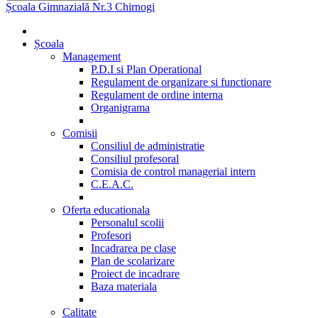
Școala Gimnazială Nr.3 Chirnogi
Școala
Management
P.D.I si Plan Operational
Regulament de organizare si functionare
Regulament de ordine interna
Organigrama
Comisii
Consiliul de administratie
Consiliul profesoral
Comisia de control managerial intern
C.E.A.C.
Oferta educationala
Personalul scolii
Profesori
Incadrarea pe clase
Plan de scolarizare
Proiect de incadrare
Baza materiala
Calitate