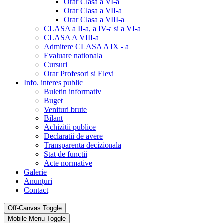
Orar Clasa a VI-a
Orar Clasa a VII-a
Orar Clasa a VIII-a
CLASA a II-a, a IV-a si a VI-a
CLASA A VIII-a
Admitere CLASA A IX - a
Evaluare nationala
Cursuri
Orar Profesori si Elevi
Info. interes public
Buletin informativ
Buget
Venituri brute
Bilant
Achizitii publice
Declaratii de avere
Transparenta decizionala
Stat de functii
Acte normative
Galerie
Anunțuri
Contact
Off-Canvas Toggle
Mobile Menu Toggle