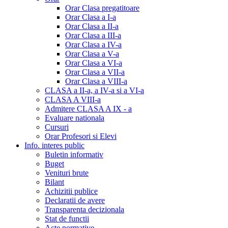
Orar Clasa pregatitoare
Orar Clasa a I-a
Orar Clasa a II-a
Orar Clasa a III-a
Orar Clasa a IV-a
Orar Clasa a V-a
Orar Clasa a VI-a
Orar Clasa a VII-a
Orar Clasa a VIII-a
CLASA a II-a, a IV-a si a VI-a
CLASA A VIII-a
Admitere CLASA A IX - a
Evaluare nationala
Cursuri
Orar Profesori si Elevi
Info. interes public
Buletin informativ
Buget
Venituri brute
Bilant
Achizitii publice
Declaratii de avere
Transparenta decizionala
Stat de functii
Acte normative