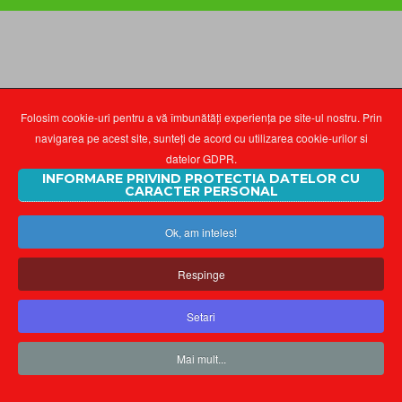
Folosim cookie-uri pentru a vă îmbunătăți experiența pe site-ul nostru. Prin
navigarea pe acest site, sunteți de acord cu utilizarea cookie-urilor si
datelor GDPR.
INFORMARE PRIVIND PROTECTIA DATELOR CU
CARACTER PERSONAL
Ok, am inteles!
Respinge
Setari
Mai mult...