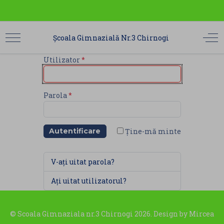
Școala Gimnazială Nr.3 Chirnogi
Utilizator
*
Parola
*
Ține-mă minte
Autentificare
V-ați uitat parola?
Ați uitat utilizatorul?
© Scoala Gimnaziala nr.3 Chirnogi 2026. Design by
Mircea