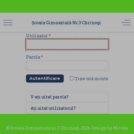
Școala Gimnazială Nr.3 Chirnogi
Utilizator
*
Parola
*
Ține-mă minte
Autentificare
V-ați uitat parola?
Ați uitat utilizatorul?
© Scoala Gimnaziala nr.3 Chirnogi 2026. Design by
Mircea