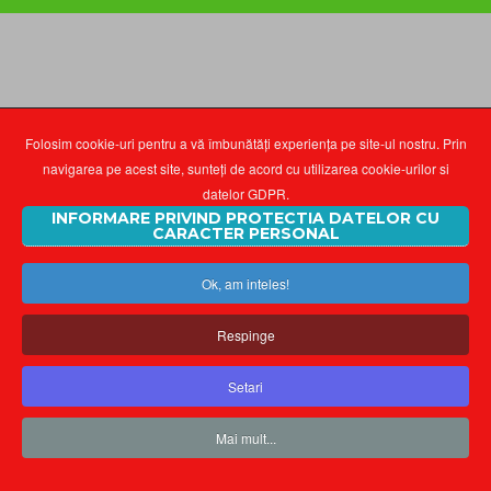
Folosim cookie-uri pentru a vă îmbunătăți experiența pe site-ul nostru. Prin
navigarea pe acest site, sunteți de acord cu utilizarea cookie-urilor si
datelor GDPR.
INFORMARE PRIVIND PROTECTIA DATELOR CU
CARACTER PERSONAL
Ok, am inteles!
Respinge
Setari
Mai mult...