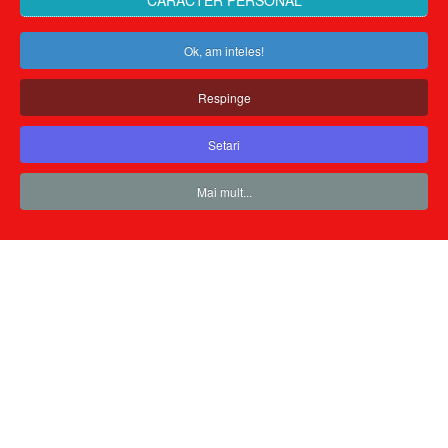
CARACTER PERSONAL
Ok, am inteles!
Respinge
Setari
Mai mult...
Ţine-mă minte