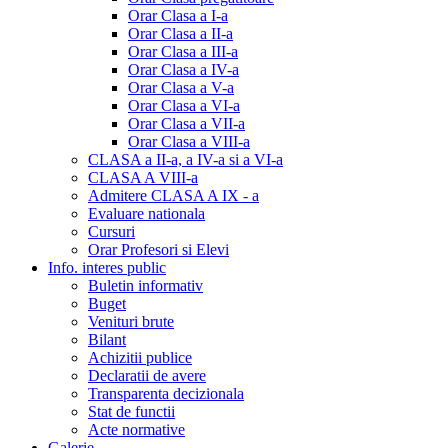
Orar Clasa a I-a
Orar Clasa a II-a
Orar Clasa a III-a
Orar Clasa a IV-a
Orar Clasa a V-a
Orar Clasa a VI-a
Orar Clasa a VII-a
Orar Clasa a VIII-a
CLASA a II-a, a IV-a si a VI-a
CLASA A VIII-a
Admitere CLASA A IX - a
Evaluare nationala
Cursuri
Orar Profesori si Elevi
Info. interes public
Buletin informativ
Buget
Venituri brute
Bilant
Achizitii publice
Declaratii de avere
Transparenta decizionala
Stat de functii
Acte normative
Galerie