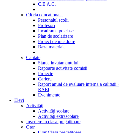
C.E.A.C.
Oferta educationala
Personalul scolii
Profesori
Incadrarea pe clase
Plan de scolarizare
Proiect de incadrare
Baza materiala
Calitate
Starea invatamantului
Rapoarte activitate comisii
Proiecte
Cariera
Raport anual de evaluare interna a calitatii -
RAEI
Evenimente
Elevi
Activități
Activități scolare
Activități extrascolare
Inscriere in clasa pregatitoare
Orar
Orar Clasa pregatitoare