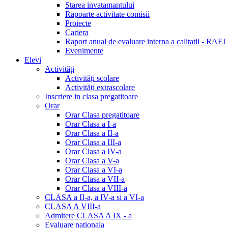
Starea invatamantului
Rapoarte activitate comisii
Proiecte
Cariera
Raport anual de evaluare interna a calitatii - RAEI
Evenimente
Elevi
Activități
Activități scolare
Activități extrascolare
Inscriere in clasa pregatitoare
Orar
Orar Clasa pregatitoare
Orar Clasa a I-a
Orar Clasa a II-a
Orar Clasa a III-a
Orar Clasa a IV-a
Orar Clasa a V-a
Orar Clasa a VI-a
Orar Clasa a VII-a
Orar Clasa a VIII-a
CLASA a II-a, a IV-a si a VI-a
CLASA A VIII-a
Admitere CLASA A IX - a
Evaluare nationala