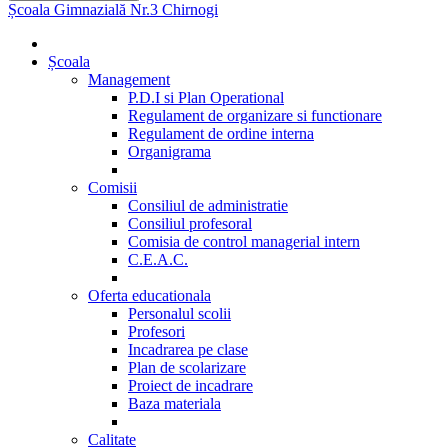
Școala Gimnazială Nr.3 Chirnogi
Școala
Management
P.D.I si Plan Operational
Regulament de organizare si functionare
Regulament de ordine interna
Organigrama
Comisii
Consiliul de administratie
Consiliul profesoral
Comisia de control managerial intern
C.E.A.C.
Oferta educationala
Personalul scolii
Profesori
Incadrarea pe clase
Plan de scolarizare
Proiect de incadrare
Baza materiala
Calitate