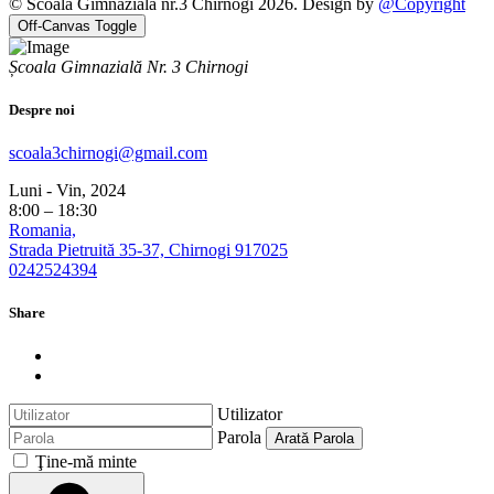
© Scoala Gimnaziala nr.3 Chirnogi 2026. Design by
@Copyright
Off-Canvas Toggle
Școala Gimnazială Nr. 3 Chirnogi
Despre noi
scoala3chirnogi@gmail.com
Luni - Vin, 2024
8:00 – 18:30
Romania,
Strada Pietruită 35-37, Chirnogi 917025
0242524394
Share
Utilizator
Parola
Arată Parola
Ţine-mă minte