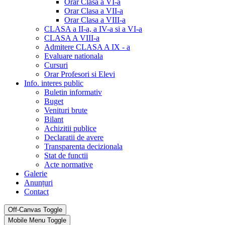
Orar Clasa a VI-a
Orar Clasa a VII-a
Orar Clasa a VIII-a
CLASA a II-a, a IV-a si a VI-a
CLASA A VIII-a
Admitere CLASA A IX - a
Evaluare nationala
Cursuri
Orar Profesori si Elevi
Info. interes public
Buletin informativ
Buget
Venituri brute
Bilant
Achizitii publice
Declaratii de avere
Transparenta decizionala
Stat de functii
Acte normative
Galerie
Anunțuri
Contact
Off-Canvas Toggle
Mobile Menu Toggle