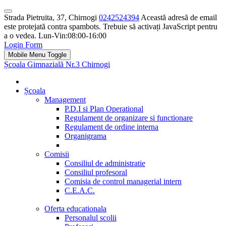
Strada Pietruita, 37, Chirnogi
0242524394
Această adresă de email
este protejată contra spambots. Trebuie să activați JavaScript pentru
a o vedea.
Lun-Vin:08:00-16:00
Login Form
Mobile Menu Toggle
Școala Gimnazială Nr.3 Chirnogi
Școala
Management
P.D.I si Plan Operational
Regulament de organizare si functionare
Regulament de ordine interna
Organigrama
Comisii
Consiliul de administratie
Consiliul profesoral
Comisia de control managerial intern
C.E.A.C.
Oferta educationala
Personalul scolii