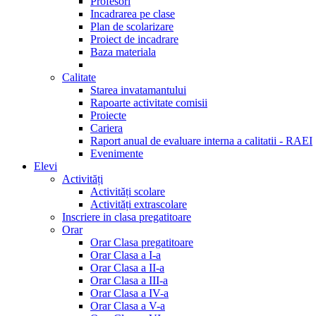
Profesori
Incadrarea pe clase
Plan de scolarizare
Proiect de incadrare
Baza materiala
Calitate
Starea invatamantului
Rapoarte activitate comisii
Proiecte
Cariera
Raport anual de evaluare interna a calitatii - RAEI
Evenimente
Elevi
Activități
Activități scolare
Activități extrascolare
Inscriere in clasa pregatitoare
Orar
Orar Clasa pregatitoare
Orar Clasa a I-a
Orar Clasa a II-a
Orar Clasa a III-a
Orar Clasa a IV-a
Orar Clasa a V-a